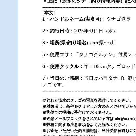
▼上記（淡水のタナゴ釣り情報内容）記入
-------------------------------------------------------------
[本文]
1・ハンドルネーム(実名可)：
タナゴ隊長
2・釣行日時：
2026年4月1日（水）
3・場所(県/釣り場名)：
●●県/○○川
5・使用エサ：
「タナゴグルテン」付属スプーン1
6・使用タックル：
竿：105cmタナゴロ
7・当日のご感想：
当日はバラタナゴに混じ
ナゴです。
-------------------------------------------------------------
※釣れた淡水のタナゴの写真を添付してください。
※対象者は、条件をクリアした方のみとさせていた
※郵便での投稿は受付けておりません。
※迷惑メールブロックをされている方はinfo@maru
※投稿に関する注意事項をよくお読みください。
※お寄せいただいた釣果情報は、当社受信日時順に