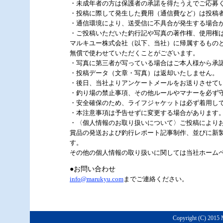
・未成年者の方は保護者の承諾を得たうえでご応募
・投稿に際して発生した費用（通信費など）は投稿
・通信環境により、送受信に不具合が発生する場合
・ご投稿いただいた釣行記や写真の著作権、使用権
マルキユー株式会社（以下、当社）に帰属するものと
無償で使わせていただくことがございます。
・写真に第三者が写っている場合はご本人様から承
・投稿データ（文章・写真）は返却いたしません。
・後日、当社よりアンケートメールをお送りさせて
・釣り場の禁止事項、その他ルールやマナーを必ず
・安全確保のため、ライフジャケットは必ず着用し
・本注意事項は予告せずに変更する場合があります
・〈個人情報のお取り扱いについて〉ご投稿により
賞品の発送および釣行レポート記事制作、並びに新
す。
その他の個人情報の取り扱いに関しては当社ホーム
●お問い合わせ
info@marukyu.com
までご連絡ください。
Copyright (C) 2015 