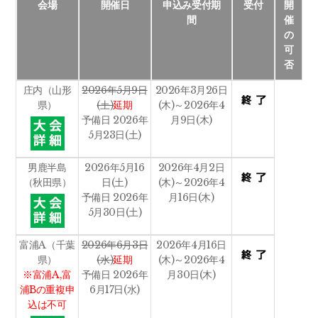
会場
開催日
申込み受付期
受付
開
間
催
の
可
否
庄内（山形
2026年5月9日
2026年3月26日
県）
(土)
延期
(木)～2026年4
予備日 2026年
月9日(木)
5月23日(土)
男鹿半島
2026年5月16
2026年4月2日
（秋田県）
日(土)
(木)～2026年4
予備日 2026年
月16日(木)
5月30日(土)
富浦A（千葉
2026年6月3日
2026年4月16日
県）
(水)
延期
(木)～2026年4
※富浦A,富
予備日 2026年
月30日(木)
浦Bの重複申
6月17日(水)
込は不可