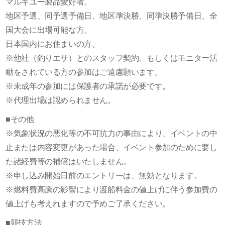
マルキユー製品愛好者。
地区予選、同予選予備日、地区準決勝、同準決勝予備日、全
国大会に出場可能な方。
日本国内にお住まいの方。
※他社（釣りエサ）とのスタッフ契約、もしくはモニター活
動をされている方の参加はご遠慮願います。
※未成年の参加には保護者の承諾が必要です。
※代理出場は認められません。
■その他
※気象状況の悪化等の不可抗力の事由により、イベントの中
止または内容変更があった場合、イベント参加のために要し
た諸経費等の補償はいたしません。
※申し込み開始日前のエントリーは、無効となります。
※燃料費高騰の影響により渡船料金の値上げに伴う参加費の
値上げも考えれますので予めご了承ください。
■競技方法