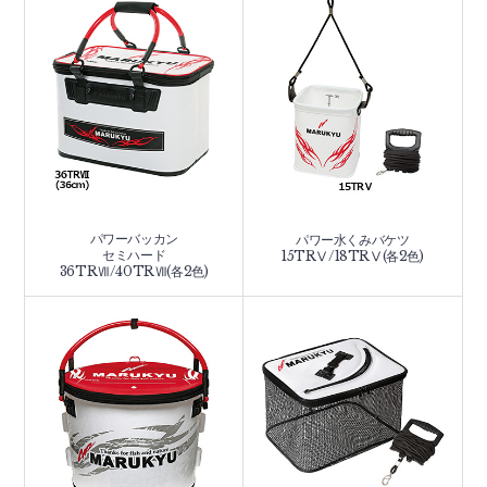
パワーバッカン
パワー水くみバケツ
セミハード
15TRⅤ/18TRⅤ(各2色)
36TRⅦ/40TRⅦ(各2色)