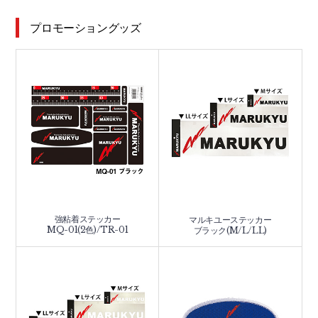
プロモーショングッズ
強粘着ステッカー
マルキユーステッカー
MQ-01(2色)/TR-01
ブラック(M/L/LL)