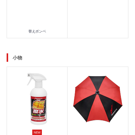
替えボンベ
小物
NEW