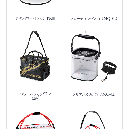
丸型パワーバッカンTRⅢ
フローティングスカリMQ-02
パワーバッカンSLⅤ
クリア水くみバケツMQ-01
(2色)