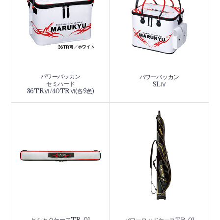
パワーバッカン
パワーバッカン
セミハード
SLⅣ
36TRⅥ/40TRⅥ(各2色)
ヒシャクケースTR-01