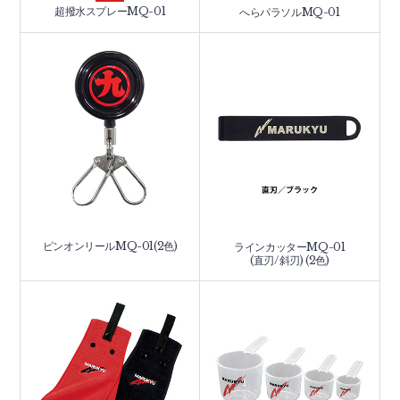
超撥水スプレーMQ-01
へらパラソルMQ-01
ピンオンリールMQ-01(2色)
ラインカッターMQ-01
(直刃/斜刃) (2色)