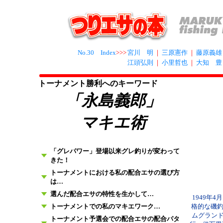
No.30 Index
>>>
宮川 明
｜
三原憲作
｜
藤原義雄
江頭弘則
｜
小里哲也
｜
大知 豊
トーナメント勝利へのキーワード
「永島義郎」
マキエ術
「グレパワー」登場以来グレ釣りが変わって
きた！
トーナメントにおける私の配合エサの選び方
は…
選んだ配合エサの特性を生かして…
1949年
トーナメントでの私のマキエワーク…
格的な磯釣
ムグラン
トーナメント予選会での配合エサの配合パタ