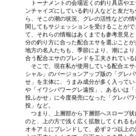
トーナメントの会場近くの釣り具店やエ
ンチャイズにしている釣り人などと友だち
ら、そこの潮の状況、グレの活性などの情
関してもサジェッションを受けることがで
て、それらの情報はあくまでも参考意見と
分の釣り方に合った配合エサを選ぶことが
地方の名人たちも、季節により、潮により
合う配合エサのブレンドを工夫されている
そこで、現在私が使用している配合エサ
シャル」のバージョンアップ版の「グレパ
せ」を主体に、うまみ成分が多く入ってい
や「イワシパワーグレ遠投」、あるいは「
投ふかせ」に今度発売になった「グレパワ
投」など。
つまり、上層部から下層部へスロープ状
のと、上の方で浅く広く拡散してくれるも
オキアミにブレンドして、必ず２つ以上の