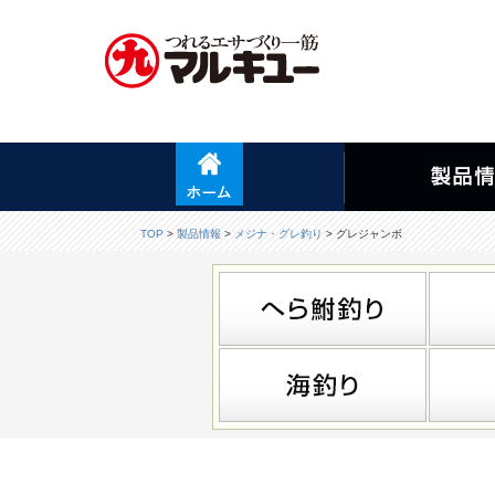
TOP
>
製品情報
>
メジナ・グレ釣り
> グレジャンボ