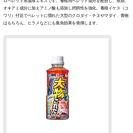
ロペレット系濃厚エキスです。養殖用ペレット成分を配合し、魚類、
オキアミ成分に加えアミノ酸も添加し摂餌性を強化。養殖イケス（コ
ワリ）付近でペレットに慣れた大型のクロダイ・チヌやマダイ、青物
はもちろん、ヒラメなどにも集魚効果を発揮します。