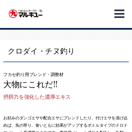
Skip
to
content
クロダイ・チヌ釣り
フカセ釣り用ブレンド・調整材
大物にこれだ!!
摂餌力を強化した濃厚エキス
お好みのダンゴエサや配合エサにブレンドしたり、付けエサを漬け込
めば、魚の寄り、食いともに効果がアップするボトルタイプのドロド