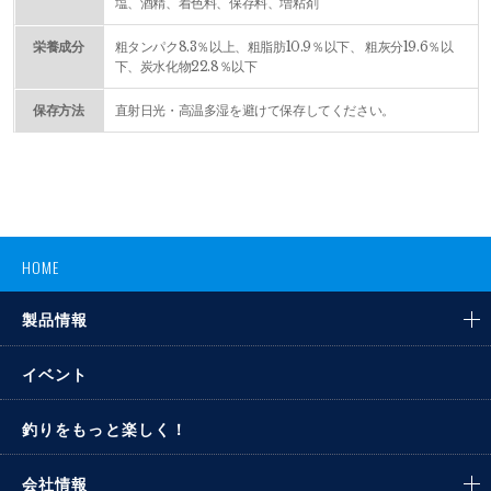
塩、酒精、着色料、保存料、増粘剤
栄養成分
粗タンパク8.3％以上、粗脂肪10.9％以下、 粗灰分19.6％以
下、炭水化物22.8％以下
保存方法
直射日光・高温多湿を避けて保存してください。
HOME
製品情報
イベント
釣りをもっと楽しく！
会社情報