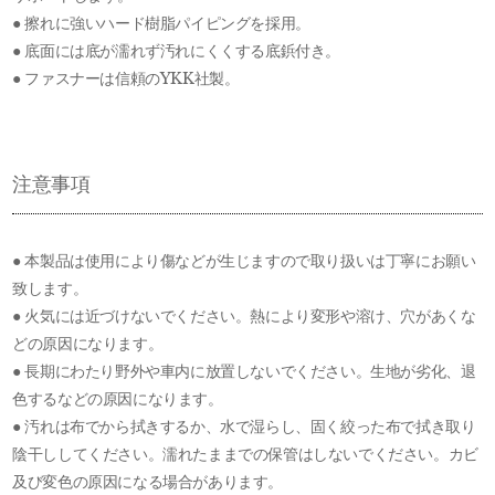
● 擦れに強いハード樹脂パイピングを採用。
● 底面には底が濡れず汚れにくくする底鋲付き。
● ファスナーは信頼のYKK社製。
注意事項
● 本製品は使用により傷などが生じますので取り扱いは丁寧にお願い
致します。
● 火気には近づけないでください。熱により変形や溶け、穴があくな
どの原因になります。
● 長期にわたり野外や車内に放置しないでください。生地が劣化、退
色するなどの原因になります。
● 汚れは布でから拭きするか、水で湿らし、固く絞った布で拭き取り
陰干ししてください。濡れたままでの保管はしないでください。カビ
及び変色の原因になる場合があります。