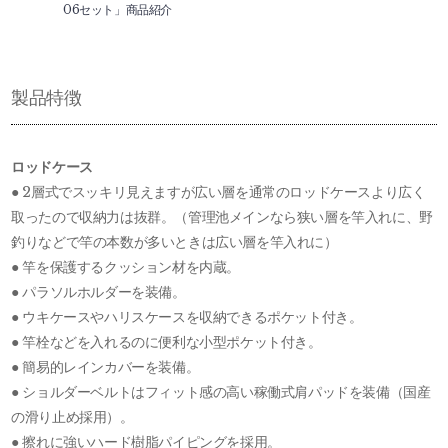
06セット」商品紹介
製品特徴
ロッドケース
● 2層式でスッキリ見えますが広い層を通常のロッドケースより広く
取ったので収納力は抜群。（管理池メインなら狭い層を竿入れに、野
釣りなどで竿の本数が多いときは広い層を竿入れに）
● 竿を保護するクッション材を内蔵。
● パラソルホルダーを装備。
● ウキケースやハリスケースを収納できるポケット付き。
● 竿栓などを入れるのに便利な小型ポケット付き。
● 簡易的レインカバーを装備。
● ショルダーベルトはフィット感の高い稼働式肩パッドを装備（国産
の滑り止め採用）。
● 擦れに強いハード樹脂パイピングを採用。