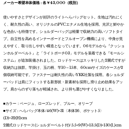
メーカー希望本体価格 : 各￥43,000（税別）
使いやすさとデザインが好評のライトへらバッグセット。生地は汚れにく
く、耐久性の高い、オリジナルのPVCエナメル生地を採用。光沢と鮮やか
な色合いも特徴です。ショルダーバッグは軽量で収納力の高いソフトタイ
プ。自立性を高めるインナーボードとフルオープン機構により、中身が見
えやすく、取り出しやすい構造となっています。06モデルから『クッショ
ンホルダーベルト』と「ライトポーチ03」モデルを装着できる『モールシ
ステム』が追加装備されました。ロッドケースはスッキリした2層式ですが
収納力は抜群。竿掛け、玉の柄、竿10～15本、60cmサイズのケースが2
個収納可能です。ファスナーは耐久性の高いYKK社製を採用。各ショルダ
ーパッドは肩にフィットする新形状・新素材を採用し滑り止め効果をアッ
プ。肩からのずり落ちが軽減され、より持ち運びやすくなりました。
■カラー：ベージュ、ローズレッド、ブルー、オリーブ
■サイズ : へらバッグ本体/46(W)×31〈本体26、ポケット5〉
(D)×32(H)cm
2層式ロッドケース(ショルダーベルト付)/5.5+9(W)×13.5(D)×130(L)cm