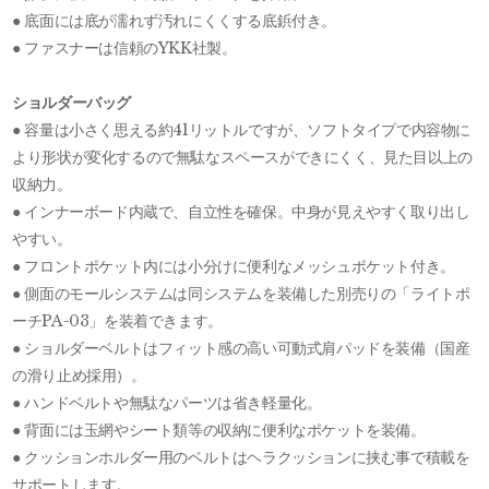
● 底面には底が濡れず汚れにくくする底鋲付き。
● ファスナーは信頼のYKK社製。
ショルダーバッグ
● 容量は小さく思える約41リットルですが、ソフトタイプで内容物に
より形状が変化するので無駄なスペースができにくく、見た目以上の
収納力。
● インナーボード内蔵で、自立性を確保。中身が見えやすく取り出し
やすい。
● フロントポケット内には小分けに便利なメッシュポケット付き。
● 側面のモールシステムは同システムを装備した別売りの「ライトポ
ーチPA-03」を装着できます。
● ショルダーベルトはフィット感の高い可動式肩パッドを装備（国産
の滑り止め採用）。
● ハンドベルトや無駄なパーツは省き軽量化。
● 背面には玉網やシート類等の収納に便利なポケットを装備。
● クッションホルダー用のベルトはヘラクッションに挟む事で積載を
サポートします。