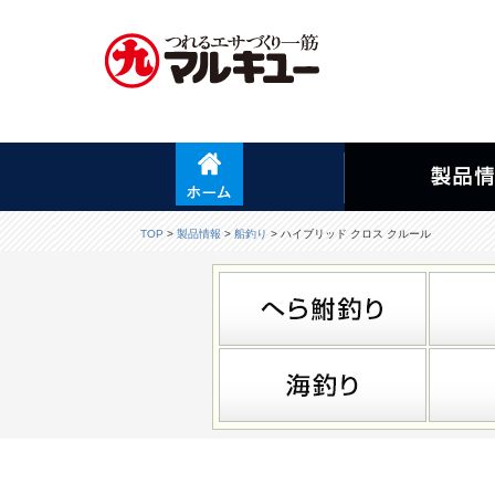
TOP
>
製品情報
>
船釣り
> ハイブリッド クロス クルール