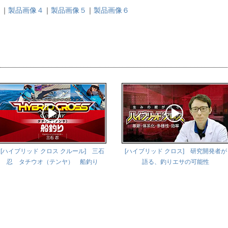
３
｜
製品画像４
｜
製品画像５
｜
製品画像６
[ハイブリッド クロス クルール] 三石
[ハイブリッド クロス] 研究開発者が
忍 タチウオ（テンヤ） 船釣り
語る、釣りエサの可能性