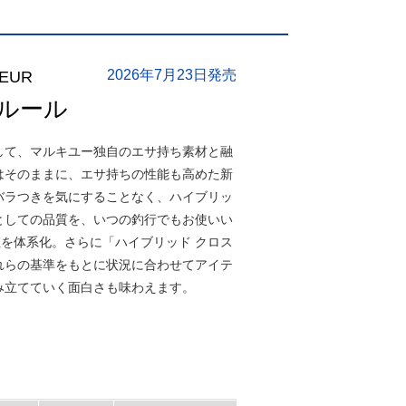
2026年7月23日発売
EUR
クルール
して、マルキユー独自のエサ持ち素材と融
はそのままに、エサ持ちの性能も高めた新
バラつきを気にすることなく、ハイブリッ
としての品質を、いつの釣行でもお使いい
値を体系化。さらに「ハイブリッド クロス
れらの基準をもとに状況に合わせてアイテ
み立てていく面白さも味わえます。