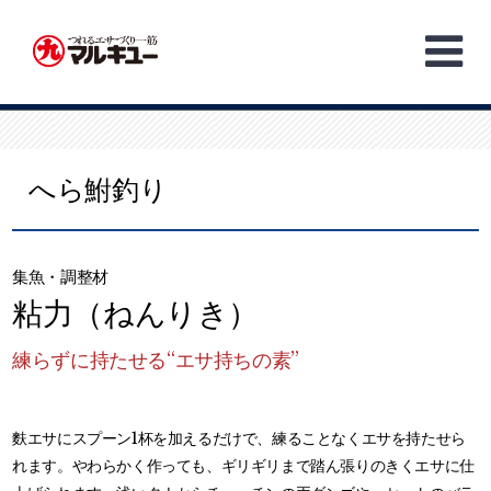
Skip
to
content
へら鮒釣り
集魚・調整材
粘力（ねんりき）
練らずに持たせる“エサ持ちの素”
麩エサにスプーン1杯を加えるだけで、練ることなくエサを持たせら
れます。やわらかく作っても、ギリギリまで踏ん張りのきくエサに仕